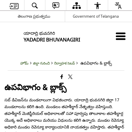
తెలంగాణ ప్రభుత్వము
Government of Telangana
యాదాద్రి భువనగిరి
YADADRI BHUVANAGIRI
ఉపవిభాగం & బ్లాక్స్
హోమ్
జిల్లా గురించి
నిర్వాహక సెటప్
ఉపవిభాగం & బ్లాక్స్
సబ్ డివిజన్‌ను మండలాలుగా విభజించారు. యాదాద్రి భువనగిరి జిల్లా 17
మండలాలను కలిగి ఉంది. మండలం తహశీల్దార్ నేతృత్వం వహిస్తుంది.
తహశీల్దార్ మెజిస్టీరియల్ అధికారాలతో సహా పూర్వపు తాలూకాల తహశీల్దార్ల
యొక్క అదే అధికారాలు మరియు విధులను కలిగి ఉన్నారు. మండల రెవెన్యూ
అధికారి మండల రెవెన్యూ కార్యాలయానికి నాయకత్వం వహిస్తారు. తహశీల్దార్