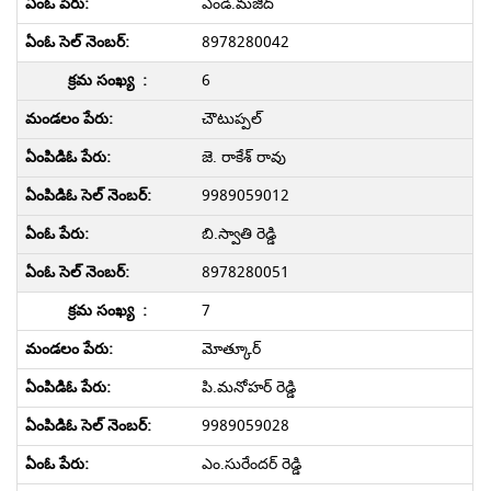
ఎండి.మజీద్
8978280042
6
చౌటుప్పల్
జె. రాకేశ్ రావు
9989059012
బి.స్వాతి రెడ్డి
8978280051
7
మోత్కూర్
పి.మనోహర్ రెడ్డి
9989059028
ఎం.సురేందర్ రెడ్డి