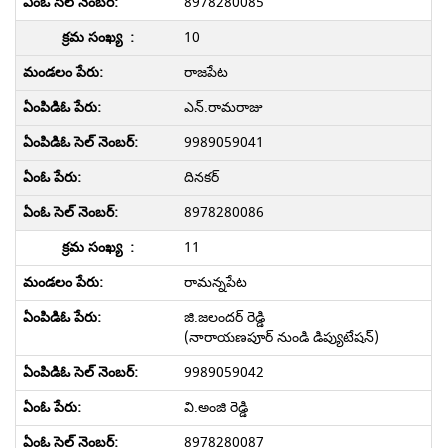
8978280085
10
రాజపేట
ఎన్.రామరాజు
9989059041
దినకర్
8978280086
11
రామన్నపేట
జి.జలందర్ రెడ్డి
(నారాయణపూర్ నుండి డిప్యుటేషన్)
9989059042
వి.అంజి రెడ్డి
8978280087