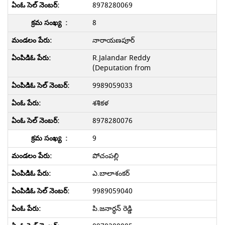
8978280069
8
నారాయణపూర్
R.Jalandar Reddy
(Deputation from
9989059033
శశికళ
8978280076
9
పోచంపల్లి
ఎ.బాలాశంకర్
9989059040
పి.జనార్ధన్ రెడ్డి