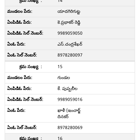
14
యాదగిరిగుట్ట
కె.ప్రభాకర్ రెడ్డి
9989059050
ఎస్.చంద్రశేఖర్
8978280097
15
గుండల
కే. పుష్పలీల
9989059016
ఖాళీ (ఇంచార్జ్
దినకర్
8978280069
16