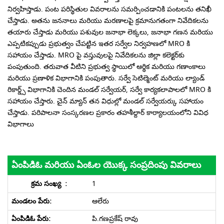
నిర్వహిస్తాడు. పంట పరిస్థితుల వివరాలను సమర్పించడానికి పంటలను తనిఖీ
చేస్తాడు. అతను జననాలు మరియు మరణాలపై క్రమానుగతంగా నివేదికలను
తయారు చేస్తాడు మరియు పశువుల జనాభా లెక్కలు, జనాభా గణన మరియు
ఎప్పటికప్పుడు ప్రభుత్వం చేపట్టిన ఇతర సర్వేల నిర్వహణలో MRO కి
సహాయం చేస్తాడు. MRO పై వస్తువులపై నివేదికలను జిల్లా కలెక్టర్‌కు
పంపుతుంది. తరువాత వీటిని ప్రభుత్వ స్థాయిలో ఆర్థిక మరియు గణాంకాలు
మరియు ప్రణాళిక విభాగానికి పంపుతారు. సర్వే సెటిల్మెంట్ మరియు ల్యాండ్
రికార్డ్స్ విభాగానికి చెందిన మండల్ సర్వేయర్, సర్వే కార్యకలాపాలలో MRO కి
సహాయం చేస్తారు. చైన్ మ్యాన్ తన విధుల్లో మండల్ సర్వేయర్కు సహాయం
చేస్తాడు. పరిపాలనా సంస్కరణల ప్రకారం తహశీల్దార్ కార్యాలయంలోని వివిధ
విభాగాలు
ఏంపిడిఓ మరియు ఏంఓల యొక్క సంప్రదింపు వివరాలు
1
ఆలేరు
పి.గణప్రకేష్ రావు