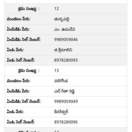
12
తుర్కపల్లి
ఎం. ఉమదేవి
9989059046
జి.శ్రీమాలిని
8978280093
13
వలిగోండ
ఎల్.గీతా రెడ్డి
9989059049
కేదరీశ్వర్
8978280096