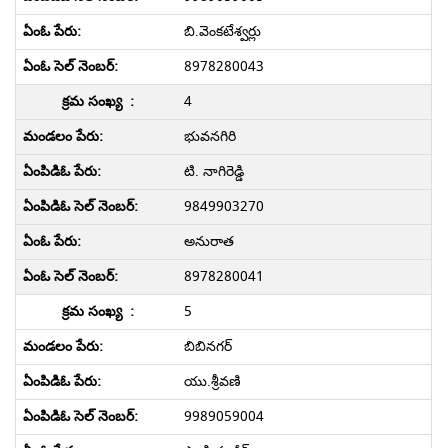
బి.వెంకటేశ్వర్లు
8978280043
4
భువనగిరి
టి. నాగిరెడ్డి
9849903270
అనురాత
8978280041
5
బిబినగర్
యు.శ్రీవణి
9989059004