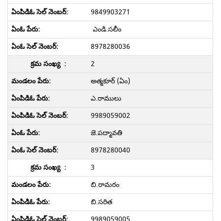
9849903271
ఎండి.సలీం
8978280036
2
అత్మకూర్ (ఏం)
ఎ.రాములు
9989059002
జె.పద్మావతి
8978280040
3
బి.రామరం
బి.సరిత
9989059005