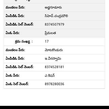
అడ్డగూడూరు
సిహెచ్.చంద్రమౌలి
8374507979
ప్రేమలత
17
మోటకొండురు
ఇ.వీరస్వామి
8374528181
ఎ.కిషన్
8978280036