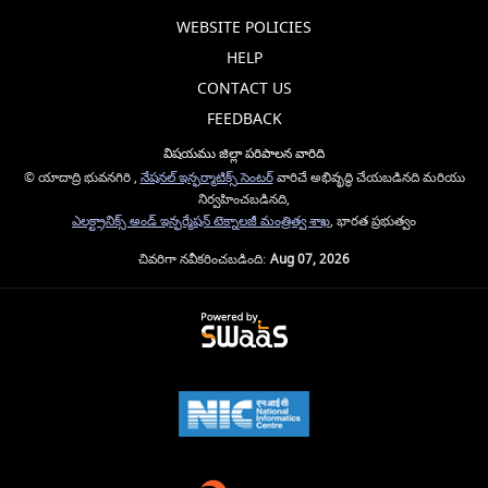
WEBSITE POLICIES
HELP
CONTACT US
FEEDBACK
విషయము జిల్లా పరిపాలన వారిది
© యాదాద్రి భువనగిరి ,
నేషనల్ ఇన్ఫర్మాటిక్స్ సెంటర్
వారిచే అభివృద్ధి చేయబడినది మరియు
నిర్వహించబడినది,
ఎలక్ట్రానిక్స్ అండ్ ఇన్ఫర్మేషన్ టెక్నాలజీ మంత్రిత్వ శాఖ
, భారత ప్రభుత్వం
చివరిగా నవీకరించబడింది:
Aug 07, 2026