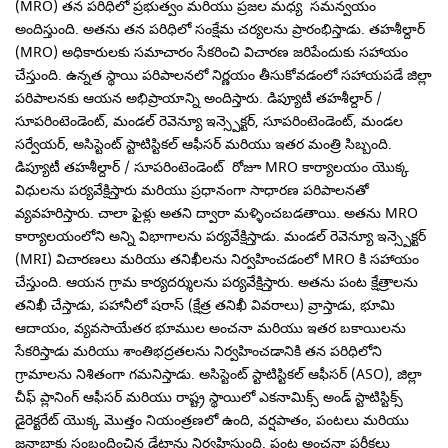
(MRO) తన పరిధిలో ప్రభుత్వం మరియు ప్రజల మధ్య సమన్వయం
అందిస్తుంది. అతను తన పరిధిలో సంక్షేమ చర్యలను ప్రారంభిస్తాడు. తహశీల్దార్
(MRO) అధికారులకు సమాచారం సేకరించి విచారణ జరిపేందుకు సహాయం
చేస్తుంది. ఉన్నత స్థాయి పరిపాలనలో నిర్ణయం తీసుకోవడంలో సహాయపడే జిల్లా
పరిపాలనకు ఆయన అభిప్రాయాన్ని అందిస్తారు. డిప్యూటీ తహశీల్దార్ /
సూపరింటెండెంట్, మండల్ రెవెన్యూ ఇన్స్పెక్టర్, సూపరింటెండెంట్, మండల
సర్వేయర్, అసిస్టెంట్ స్టాటిస్టికల్ ఆఫీసర్ మరియు ఇతర మంత్రి సిబ్బంది.
డిప్యూటీ తహశీల్దార్ / సూపరింటెండెంట్ రోజూ MRO కార్యాలయం యొక్క
విధులను పర్యవేక్షిస్తారు మరియు ప్రధానంగా సాధారణ పరిపాలనతో
వ్యవహరిస్తారు. చాలా ఫైళ్లు అతని ద్వారా మళ్ళించబడతాయి. అతను MRO
కార్యాలయంలోని అన్ని విభాగాలను పర్యవేక్షిస్తాడు. మండల్ రెవెన్యూ ఇన్స్పెక్టర్
(MRI) విచారణలు మరియు తనిఖీలను నిర్వహించడంలో MRO కి సహాయం
చేస్తుంది. ఆయన గ్రామ కార్యదర్శులను పర్యవేక్షిస్తారు. అతను పంట క్షేత్రాలను
తనిఖీ చేస్తాడు, పహానీలో షరాస్ (క్షేత్ర తనిఖీ వివరాలు) వ్రాస్తాడు, భూమి
ఆదాయం, వ్యవసాయేతర భూముల అంచనా మరియు ఇతర బకాయిలను
సేకరిస్తాడు మరియు శాంతిభద్రతలను నిర్వహించడానికి తన పరిధిలోని
గ్రామాలను నిశితంగా గమనిస్తాడు. అసిస్టెంట్ స్టాటిస్టికల్ ఆఫీసర్ (ASO), జిల్లా
చీఫ్ ప్లానింగ్ ఆఫీసర్ మరియు రాష్ట్ర స్థాయిలో ఎకనామిక్స్ అండ్ స్టాటిస్టిక్స్
డైరెక్టరేట్ యొక్క మొత్తం నియంత్రణలో ఉంది, వర్షపాతం, పంటలు మరియు
జనాభాకు సంబంధించిన డేటాను నిర్వహిస్తుంది. పంట అంచనా పరీక్షలు