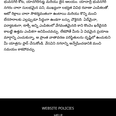
భువనగిరి కోట, యాదగిరిగుట్ట మరియు జైన ఆలయం. యాదాద్రి భువనగిరి
నగరం చాలా సులభమైన పని, ముఖ్యంగా లభ్యత వివిధ రవాణా ఎంపికలతో.
ఆటో రిక్షాలు చాలా సౌకర్యవంతంగా ఉంటాయి మరియు కొన్ని మంచి
బేరసారాలకు ఎల్లప్పుడూ సిద్ధంగా ఉండగా బస్సు చౌకైనది. ఏదేమైనా,
పర్యాటకంగా, టాక్సీ అన్ని ఎంపికలలో వేగవంతమైనది కాని కొంచెం ఖరీదైనది
కాబట్టి ఉత్తమ ఎంపికగా అనిపించవచ్చు. లేకపోతే మీరు ఏ విధమైన ప్రయాణ
మార్గాన్ని ఎంచుకున్నా, ఆ ప్రాంత వాతావరణ పరిస్థితులను దృష్టిలో ఉంచుకుని
మీ యాత్రను ప్లాన్ చేసుకోండి. వేసవిని నగరాన్ని అన్వేషించడానికి మంచి
సమయం కాకపోవచ్చు.
WEBSITE POLICIES
HELP