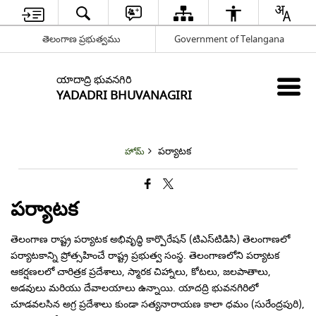
తెలంగాణ ప్రభుత్వము
Government of Telangana
యాదాద్రి భువనగిరి
YADADRI BHUVANAGIRI
పర్యాటక
హోమ్
పర్యాటక
తెలంగాణ రాష్ట్ర పర్యాటక అభివృద్ధి కార్పొరేషన్ (టిఎస్‌టిడిసి) తెలంగాణలో
పర్యాటకాన్ని ప్రోత్సహించే రాష్ట్ర ప్రభుత్వ సంస్థ. తెలంగాణలోని పర్యాటక
ఆకర్షణలలో చారిత్రక ప్రదేశాలు, స్మారక చిహ్నాలు, కోటలు, జలపాతాలు,
అడవులు మరియు దేవాలయాలు ఉన్నాయి. యాదద్రి భువనగిరిలో
చూడవలసిన అగ్ర ప్రదేశాలు కుండా సత్యనారాయణ కాలా ధమం (సురేంద్రపురి),