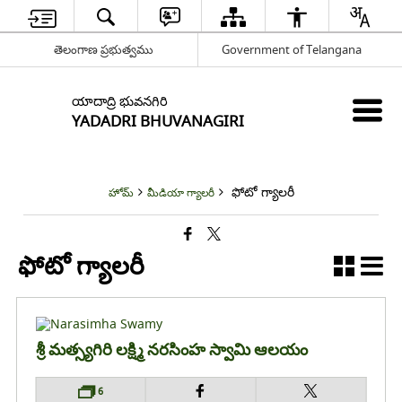
తెలంగాణ ప్రభుత్వము
Government of Telangana
యాదాద్రి భువనగిరి
YADADRI BHUVANAGIRI
ఫోటో గ్యాలరీ
హోమ్
మీడియా గ్యాలరీ
ఫోటో గ్యాలరీ
శ్రీ మత్స్యగిరి లక్ష్మి నరసింహ స్వామి ఆలయం
6