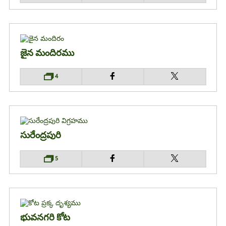
జైన మందిరము
4
సురేంద్రపురి
5
భువనగరి కోట