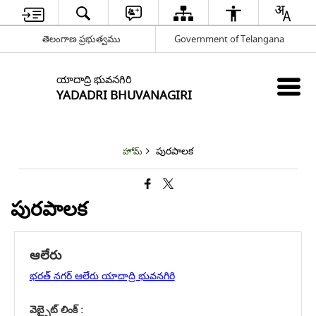
తెలంగాణ ప్రభుత్వము
Government of Telangana
యాదాద్రి భువనగిరి
YADADRI BHUVANAGIRI
పురపాలక
హోమ్
పురపాలక
ఆలేరు
భరత్ నగర్ ఆలేరు యాదాద్రి భువనగిరి
వెబ్సైట్ లింక్ :