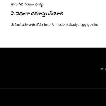
త్రాగు నీటి సరఫరా ప్రాజెక్టు
ఏ విధంగా దరకాస్తు చేయాలి
మరింత సమాచారం కోసం http://missionkakatiya.cgg.gov.in/
© యా