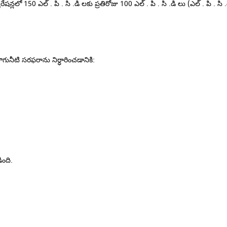
పొరేషన్లలో 150 ఎల్ . పి . సి .డి లకు ప్రతిరోజు 100 ఎల్ . పి . సి .డి లు (ఎల్ . 
నీటి సరఫరాను నిర్ధారించడానికి:
ంది.