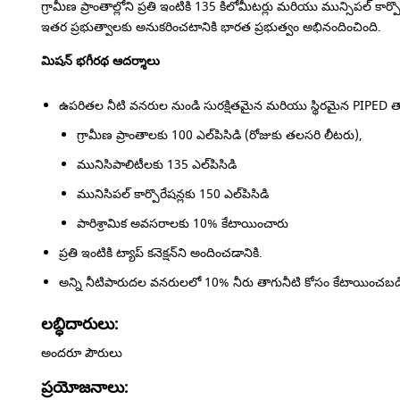
గ్రామీణ ప్రాంతాల్లోని ప్రతి ఇంటికి 135 కిలోమీటర్లు మరియు మున్సిపల్ కార్
ఇతర ప్రభుత్వాలకు అనుకరించటానికి భారత ప్రభుత్వం అభినందించింది.
మిషన్ భగీరథ ఆదర్శాలు
ఉపరితల నీటి వనరుల నుండి సురక్షితమైన మరియు స్థిరమైన PIPED తాగు
గ్రామీణ ప్రాంతాలకు 100 ఎల్‌పిసిడి (రోజుకు తలసరి లీటరు),
మునిసిపాలిటీలకు 135 ఎల్‌పిసిడి
మునిసిపల్ కార్పొరేషన్లకు 150 ఎల్‌పిసిడి
పారిశ్రామిక అవసరాలకు 10% కేటాయించారు
ప్రతి ఇంటికి ట్యాప్ కనెక్షన్‌ని అందించడానికి.
అన్ని నీటిపారుదల వనరులలో 10% నీరు తాగునీటి కోసం కేటాయించబడి
లబ్ధిదారులు:
అందరూ పౌరులు
ప్రయోజనాలు: