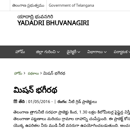
తెలంగాణ ప్రభుత్వము
Government of Telangana
యాదాద్రి భువనగిరి
YADADRI BHUVANAGIRI
హోమ్
జిల్లా గురించి
డైరెక్టరీ
విభాగాలు
పర్యాటక
మిషన్ భగీరథ
హోమ్
పథకాలు
మిషన్ భగీరథ
తేది :
01/05/2016 - |
రంగం:
నీటి గ్రిడ్ ప్రాజెక్టులు
తెలంగాణ త్రాగునీటి సరఫరా ప్రాజెక్టు కింద, 1.30 లక్షల కిలోమీటర్ల పైప్లైన్ల వ
తెలంగాణా పట్టణాలు మరియు గ్రామాల దాహాన్ని చంపేస్తుంది. ఈ ప్రాజెక్
యొక్క ఉపరితల నీరు ముడి నీటి వనరుగా ఉపయోగించబడుతుంది. అంచనా వ్య