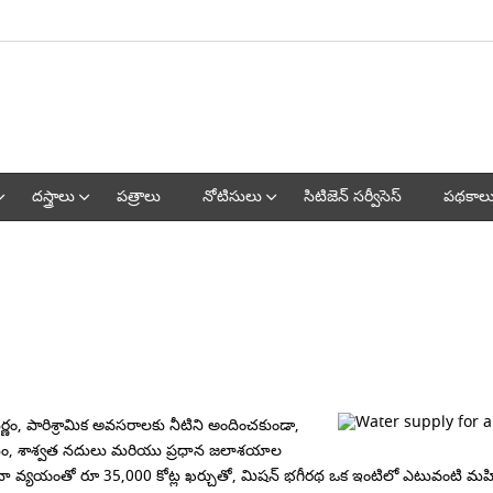
దస్త్రాలు
పత్రాలు
నోటిసులు
సిటిజెన్ సర్వీసెస్
పథకాల
ిస్తీర్ణం, పారిశ్రామిక అవసరాలకు నీటిని అందించకుండా,
ట్ కోసం, శాశ్వత నదులు మరియు ప్రధాన జలాశయాల
యంతో రూ 35,000 కోట్ల ఖర్చుతో, మిషన్ భగీరథ ఒక ఇంటిలో ఎటువంటి మహిళా సభ్