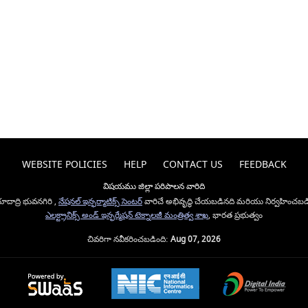
WEBSITE POLICIES
HELP
CONTACT US
FEEDBACK
విషయము జిల్లా పరిపాలన వారిది
దాద్రి భువనగిరి ,
నేషనల్ ఇన్ఫర్మాటిక్స్ సెంటర్
వారిచే అభివృద్ధి చేయబడినది మరియు నిర్వహించబడ
ఎలక్ట్రానిక్స్ అండ్ ఇన్ఫర్మేషన్ టెక్నాలజీ మంత్రిత్వ శాఖ
, భారత ప్రభుత్వం
చివరిగా నవీకరించబడింది:
Aug 07, 2026