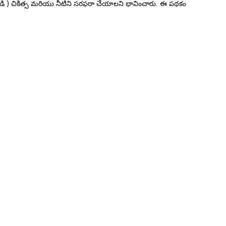
పి . సి .డి ) చికిత్స మరియు నీటిని సరఫరా చేయాలని భావించారు. ఈ పథకం