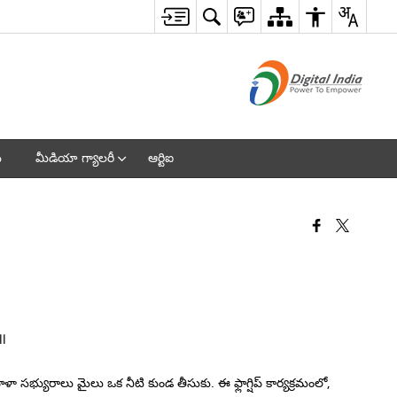
ు
మీడియా గ్యాలరీ
ఆర్టిఐ
యురాలు మైలు ఒక నీటి కుండ తీసుకు. ఈ ఫ్లాగ్షిప్ కార్యక్రమంలో,