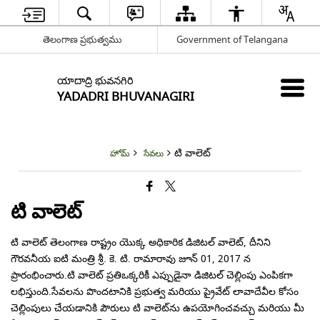
తెలంగాణ ప్రభుత్వము
Government of Telangana
యాదాద్రి భువనగిరి
YADADRI BHUVANAGIRI
టి వాలెట్
హోమ్
సేవలు
టి వాలెట్
టి వాలెట్ తెలంగాణ రాష్ట్రం యొక్క అధికారిక డిజిటల్ వాలెట్, దీనిని
గౌరవనీయ ఐటి మంత్రి శ్రీ. కె. టి. రామారావు జూన్ 01, 2017 న
ప్రారంభించారు.టి వాలెట్ ప్రతిఒక్కరికీ ఎప్పుడైనా డిజిటల్ చెల్లింపు ఎంపికగా
లభిస్తుంది.సేవలను పొందటానికి ప్రభుత్వ మరియు ప్రైవేట్ లావాదేవీల కోసం
చెల్లింపులు చేయడానికి పౌరులు టి వాలెట్‌ను ఉపయోగించవచ్చు మరియు మీ