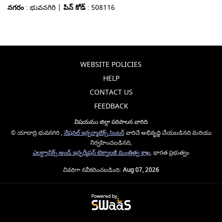
నగరం
: భువనగిరి |
పిన్ కోడ్
: 508116
WEBSITE POLICIES
HELP
CONTACT US
FEEDBACK
విషయము జిల్లా పరిపాలన వారిది
© యాదాద్రి భువనగిరి ,
నేషనల్ ఇన్ఫర్మాటిక్స్ సెంటర్
వారిచే అభివృద్ధి చేయబడినది మరియు
నిర్వహించబడినది,
ఎలక్ట్రానిక్స్ అండ్ ఇన్ఫర్మేషన్ టెక్నాలజీ మంత్రిత్వ శాఖ
, భారత ప్రభుత్వం
చివరిగా నవీకరించబడింది:
Aug 07, 2026