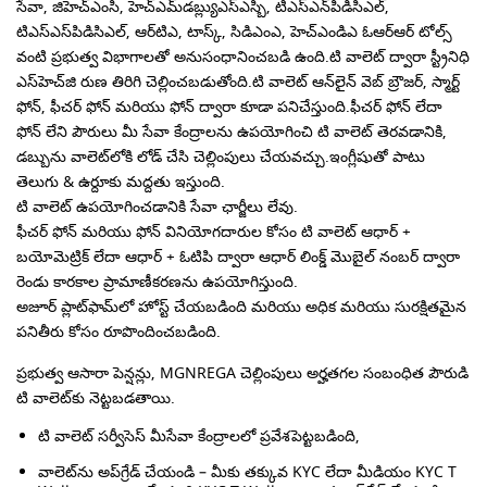
సేవా, జిహెచ్‌ఎంసి, హెచ్‌ఎమ్‌డబ్ల్యుఎస్ఎస్బి, టిఎస్‌ఎన్‌పిడిసిఎల్,
టిఎస్‌ఎస్‌పిడిసిఎల్, ఆర్‌టిఎ, టాస్క్, సిడిఎంఎ, హెచ్‌ఎండిఎ ఓఆర్ఆర్ టోల్స్
వంటి ప్రభుత్వ విభాగాలతో అనుసంధానించబడి ఉంది.టి వాలెట్ ద్వారా స్ట్రీనిధి
ఎస్‌హెచ్‌జి రుణ తిరిగి చెల్లించబడుతోంది.టి వాలెట్ ఆన్‌లైన్ వెబ్ బ్రౌజర్, స్మార్ట్
ఫోన్, ఫీచర్ ఫోన్ మరియు ఫోన్ ద్వారా కూడా పనిచేస్తుంది.ఫీచర్ ఫోన్ లేదా
ఫోన్ లేని పౌరులు మీ సేవా కేంద్రాలను ఉపయోగించి టి వాలెట్ తెరవడానికి,
డబ్బును వాలెట్‌లోకి లోడ్ చేసి చెల్లింపులు చేయవచ్చు.ఇంగ్లీషుతో పాటు
తెలుగు & ఉర్దూకు మద్దతు ఇస్తుంది.
టి వాలెట్ ఉపయోగించడానికి సేవా ఛార్జీలు లేవు.
ఫీచర్ ఫోన్ మరియు ఫోన్ వినియోగదారుల కోసం టి వాలెట్ ఆధార్ +
బయోమెట్రిక్ లేదా ఆధార్ + ఓటిపి ద్వారా ఆధార్ లింక్డ్ మొబైల్ నంబర్ ద్వారా
రెండు కారకాల ప్రామాణీకరణను ఉపయోగిస్తుంది.
అజూర్ ప్లాట్‌ఫామ్‌లో హోస్ట్ చేయబడింది మరియు అధిక మరియు సురక్షితమైన
పనితీరు కోసం రూపొందించబడింది.
ప్రభుత్వ ఆసారా పెన్షన్లు, MGNREGA చెల్లింపులు అర్హతగల సంబంధిత పౌరుడి
టి వాలెట్‌కు నెట్టబడతాయి.
టి వాలెట్ సర్వీసెస్ మీసేవా కేంద్రాలలో ప్రవేశపెట్టబడింది,
వాలెట్‌ను అప్‌గ్రేడ్ చేయండి – మీకు తక్కువ KYC లేదా మీడియం KYC T