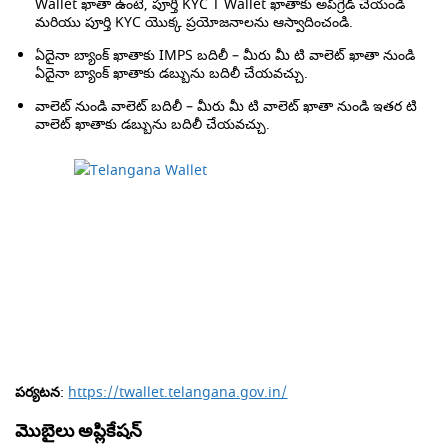
Wallet ఖాతా ఉంటే, పూర్తి KYC T Wallet ఖాతాకు అప్‌గ్రేడ్ చేయండి
మరియు పూర్తి KYC యొక్క ప్రయోజనాలను ఆస్వాదించండి.
ఏదైనా బ్యాంక్ ఖాతాకు IMPS బదిలీ – మీరు మీ టి వాలెట్ ఖాతా నుండి
ఏదైనా బ్యాంక్ ఖాతాకు డబ్బును బదిలీ చేయవచ్చు.
వాలెట్ నుండి వాలెట్ బదిలీ – మీరు మీ టి వాలెట్ ఖాతా నుండి ఇతర టి
వాలెట్ ఖాతాకు డబ్బును బదిలీ చేయవచ్చు.
పర్యటన
:
https://twallet.telangana.gov.in/
మొబైలు అప్లికేషన్