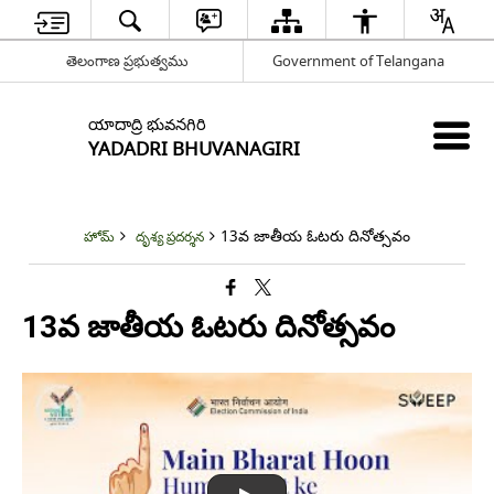
తెలంగాణ ప్రభుత్వము
Government of Telangana
యాదాద్రి భువనగిరి
YADADRI BHUVANAGIRI
13వ జాతీయ ఓటరు దినోత్సవం
హోమ్
దృశ్య ప్రదర్శన
13వ జాతీయ ఓటరు దినోత్సవం